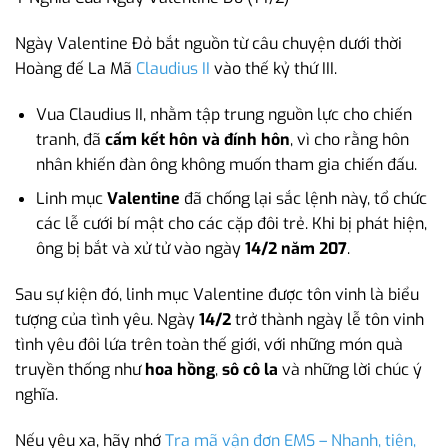
Ngày Valentine Đỏ bắt nguồn từ câu chuyện dưới thời
Hoàng đế La Mã
Claudius II
vào thế kỷ thứ III.
Vua Claudius II, nhằm tập trung nguồn lực cho chiến
tranh, đã
cấm kết hôn và đính hôn
, vì cho rằng hôn
nhân khiến đàn ông không muốn tham gia chiến đấu.
Linh mục
Valentine
đã chống lại sắc lệnh này, tổ chức
các lễ cưới bí mật cho các cặp đôi trẻ. Khi bị phát hiện,
ông bị bắt và xử tử vào ngày
14/2 năm 207
.
Sau sự kiện đó, linh mục Valentine được tôn vinh là biểu
tượng của tình yêu. Ngày
14/2
trở thành ngày lễ tôn vinh
tình yêu đôi lứa trên toàn thế giới, với những món quà
truyền thống như
hoa hồng
,
sô cô la
và những lời chúc ý
nghĩa.
Nếu yêu xa, hãy nhớ
Tra mã vận đơn EMS – Nhanh, tiện,