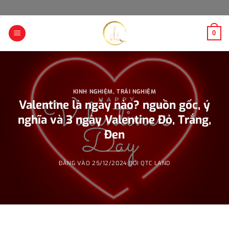
Bỏ
qua
nội
0
dung
KINH NGHIỆM
,
TRẢI NGHIỆM
Valentine là ngày nào? nguồn gốc, ý
nghĩa và 3 ngày Valentine Đỏ, Trắng,
Đen
ĐĂNG VÀO
25/12/2024
BỞI
QTC LAND