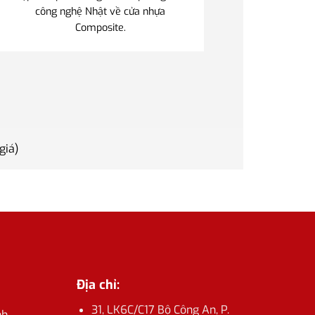
công nghệ Nhật về cửa nhựa
Composite.
giá)
Địa chỉ:
31, LK6C/C17 Bộ Công An, P.
nh