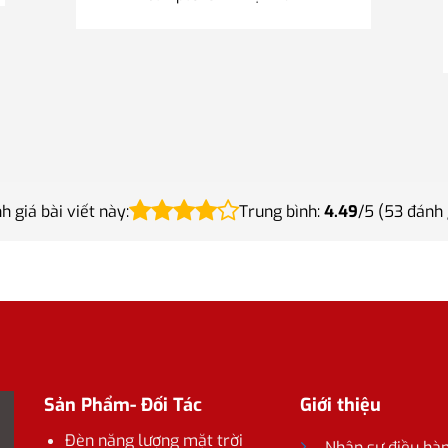
h giá bài viết này:
Trung bình:
4.49
/5 (
53
đánh 
Sản Phẩm- Đối Tác
Giới thiệu
Đèn năng lượng mặt trời
Nhân sự điều hà