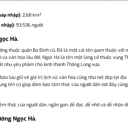
sáp nhập):
2,68 km²
 nhập):
93.536 người
gọc Hà.
ng thuộc quận Ba Đinh cũ. Đã là một cái tên quen thuộc với n
 sử và văn hóa lâu đời, Ngọc Hà là tên một làng cổ thuộc vùng 
uất nhu yếu phẩm cho kinh thành Thăng Long xưa.
o lưu giữ về giá trị lịch sử, văn hóa cũng như nét đẹp tại đị
 dụng tên cũ giúp đảm bảo tâm thức của người dân nơi đây cũng
iềm thức của người dân, ngắn gọn, dễ đọc, dễ nhớ và dễ nhận d
ường Ngọc Hà.