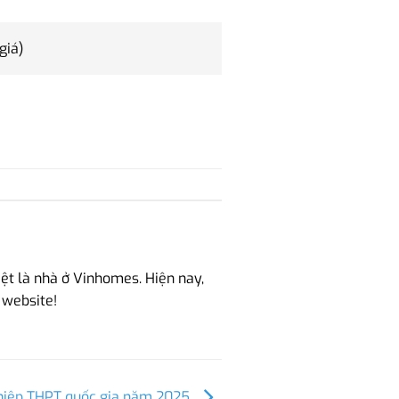
giá)
ệt là nhà ở Vinhomes. Hiện nay,
 website!
ghiệp THPT quốc gia năm 2025