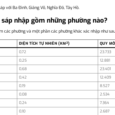
 với Ba Đình, Giảng Võ, Nghĩa Đô, Tây Hồ.
 sáp nhập gồm những phường nào?
ồm các phường và một phần các phường khác xác nhập như sau
DIỆN TÍCH TỰ NHIÊN (KM²)
QUY MÔ
0,72
23.733
0,25
12.881
0,68
23.401
0,42
12.409
0,19
8.527
0,08
2.534
0,24
7.364
0,10
2.687