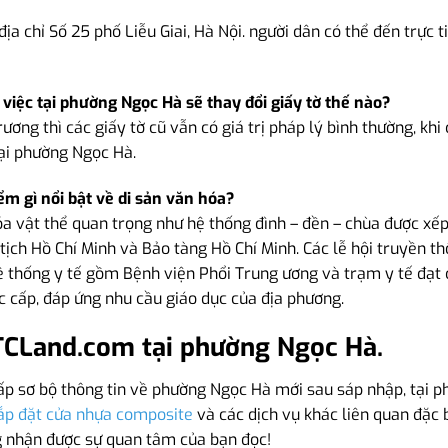
ịa chỉ Số 25 phố Liễu Giai, Hà Nội. người dân có thể đến trực t
việc tại phường Ngọc Hà sẽ thay đổi giấy tờ thế nào?
rương thì các giấy tờ cũ vẫn có giá trị pháp lý bình thường, kh
tại phường Ngọc Hà.
m gì nổi bật về di sản văn hóa?
a vật thể quan trọng như hệ thống đình – đền – chùa được xếp 
ịch Hồ Chí Minh và Bảo tàng Hồ Chí Minh. Các lễ hội truyền thố
Hệ thống y tế gồm Bệnh viện Phổi Trung ương và trạm y tế đạt c
c cấp, đáp ứng nhu cầu giáo dục của địa phương.
TCLand.com tại phường Ngọc Hà.
p sơ bộ thông tin về phường Ngọc Hà mới sau sáp nhập, tại p
ắp đặt cửa nhựa composite
và các dịch vụ khác liên quan đặc 
 nhận được sự quan tâm của bạn đọc!