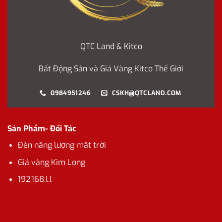
QTC Land & Kitco
Bất Động Sản và Giá Vàng Kitco Thế Giới
0984951246
CSKH@QTCLAND.COM
Sản Phẩm- Đối Tác
Đèn năng lượng mặt trời
Giá vàng Kim Long
192.168.l.l