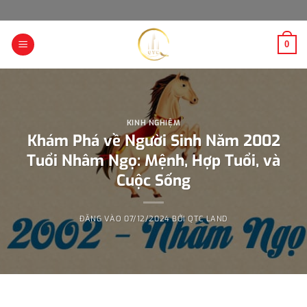
Bỏ
qua
nội
0
dung
KINH NGHIỆM
Khám Phá về Người Sinh Năm 2002
Tuổi Nhâm Ngọ: Mệnh, Hợp Tuổi, và
Cuộc Sống
ĐĂNG VÀO
07/12/2024
BỞI
QTC LAND