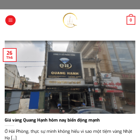
Bỏ
qua
nội
0
dung
26
Th6
Giá vàng Quang Hạnh hôm nay biến động mạnh
Ở Hải Phòng, thực sự mình không hiểu vì sao một tiệm vàng Nhật
Hạ [...]