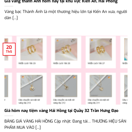
Giá vàng thành Ánh hôm nay tại khu vực Kiến An, Hải Phòng
Vàng bạc Thành Ánh là một thương hiệu lớn tại Kiến An xưa, người
dân [...]
20
Th5
Giá hôm nay tiệm vàng Hải Hồng tại Quầy 32 Trần Hưng Đạo
BẢNG GIÁ VÀNG HẢI HỒNG Cập nhật: Đang tải… THƯƠNG HIỆU SẢN
PHẨM MUA VÀO [...]